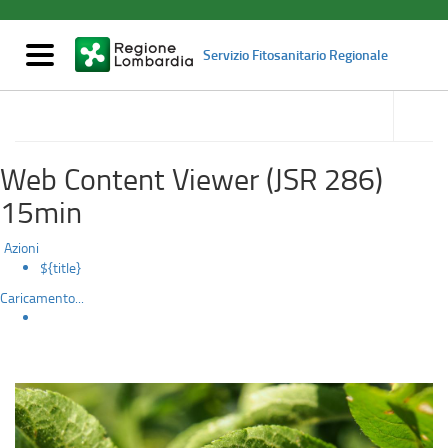
Popillia
Salta
al
o
contenuto
Mostra/nascondi
Servizio Fitosanitario Regionale
principale
navigazione
Japanese
accedi
alle
Organismi nocivi
beetle
sotto
sezioni
(Popillia
Web Content Viewer (JSR 286)
japonica)
15min
Azioni
${title}
Caricamento...