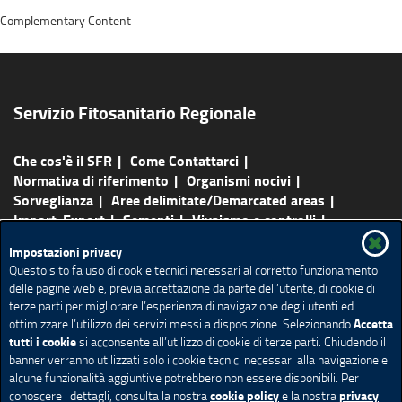
Complementary Content
Servizio Fitosanitario Regionale
Che cos'è il SFR
Come Contattarci
Normativa di riferimento
Organismi nocivi
Sorveglianza
Aree delimitate/Demarcated areas
Import-Export
Sementi
Vivaismo e controlli
Protezione delle colture e del verde
Laboratorio
Impostazioni privacy
Comunicati e notizie
Faq-Link utili
Questo sito fa uso di cookie tecnici necessari al corretto funzionamento
delle pagine web e, previa accettazione da parte dell’utente, di cookie di
Mappa del sito
terze parti per migliorare l’esperienza di navigazione degli utenti ed
Accetta
ottimizzare l’utilizzo dei servizi messi a disposizione. Selezionando
Redazione e contatti
Privacy
Note legali
tutti i cookie
si acconsente all’utilizzo di cookie di terze parti. Chiudendo il
Accessibilità
Cookie policy
Impostazione Cookie
banner verranno utilizzati solo i cookie tecnici necessari alla navigazione e
alcune funzionalità aggiuntive potrebbero non essere disponibili. Per
cookie policy
privacy
conoscere i dettagli, consulta la nostra
e la nostra