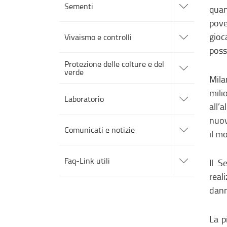
alle
Sementi
quan
sotto
sezioni
pove
accedi
alle
gioc
Vivaismo e controlli
sotto
sezioni
poss
accedi
Protezione delle colture e del
alle
verde
sotto
Mila
sezioni
accedi
mili
alle
Laboratorio
sotto
all’
sezioni
accedi
nuov
alle
Comunicati e notizie
il m
sotto
sezioni
accedi
alle
Faq-Link utili
Il S
sotto
sezioni
real
dann
La p