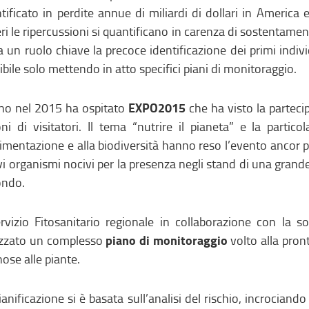
tificato in perdite annue di miliardi di dollari in America e
ri le ripercussioni si quantificano in carenza di sostentame
a un ruolo chiave la precoce identificazione dei primi indiv
ibile solo mettendo in atto specifici piani di monitoraggio.
EXPO2015
no nel 2015 ha ospitato
che ha visto la parteci
oni di visitatori. Il tema “nutrire il pianeta” e la partic
alimentazione e alla biodiversità hanno reso l’evento ancor p
i organismi nocivi per la presenza negli stand di una grande 
ondo.
ervizio Fitosanitario regionale in collaborazione con la
piano di monitoraggio
izzato un complesso
volto alla pront
ose alle piante.
ianificazione si è basata sull’analisi del rischio, incrociando 