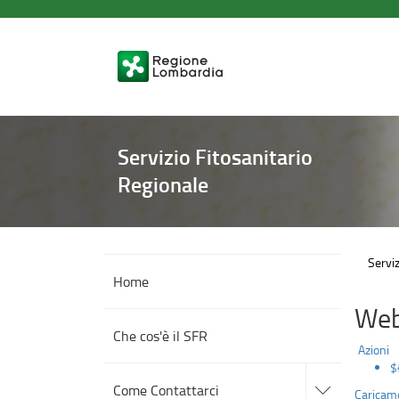
Risultati
Salta
al
contenuto
principale
Servizio Fitosanitario
Regionale
Serviz
Home
Web
Che cos'è il SFR
Azioni
$
accedi
alle
Come Contattarci
Caricame
sotto