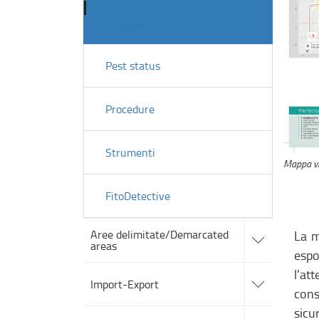
Risultati
Pest status
Procedure
Strumenti
Mappa vi
FitoDetective
accedi
Aree delimitate/Demarcated
La m
alle
areas
sotto
espo
sezioni
accedi
l’at
alle
Import-Export
sotto
cons
sezioni
accedi
sicu