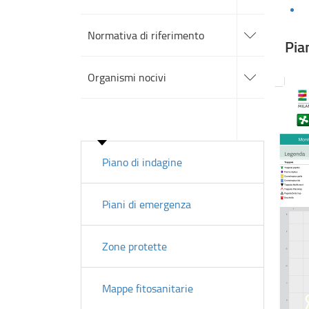
sezioni
accedi
alle
Normativa di riferimento
sotto
Pia
sezioni
accedi
alle
Organismi nocivi
sotto
sezioni
accedi
alle
Sorveglianza
sotto
sezioni
Piano di indagine
Piani di emergenza
Zone protette
Mappe fitosanitarie