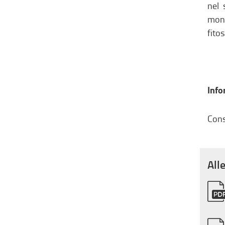
nel 
moni
fito
Info
Cons
All