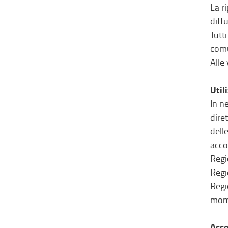
La r
diffu
Tutt
comu
Alle
Util
In n
dire
dell
acco
Regi
Regio
Regi
mome
Acce