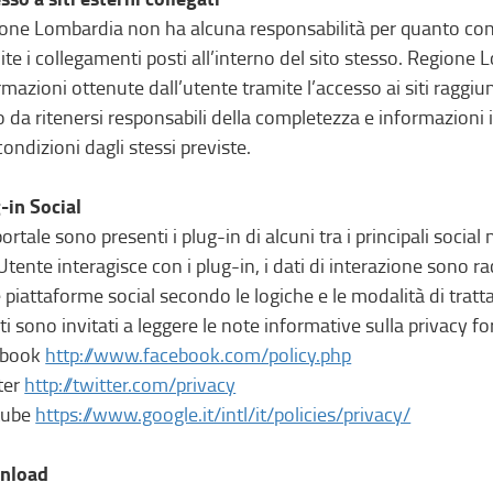
one Lombardia non ha alcuna responsabilità per quanto concer
ite i collegamenti posti all’interno del sito stesso. Regione
rmazioni ottenute dall’utente tramite l’accesso ai siti raggiu
 da ritenersi responsabili della completezza e informazioni i so
condizioni dagli stessi previste.
-in Social
portale sono presenti i plug-in di alcuni tra i principali soci
’Utente interagisce con i plug-in, i dati di interazione sono ra
e piattaforme social secondo le logiche e le modalità di tratt
ti sono invitati a leggere le note informative sulla privacy fo
ebook
http://www.facebook.com/policy.php
ter
http://twitter.com/privacy
tube
https://www.google.it/intl/it/policies/privacy/
nload