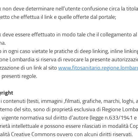
ink non deve determinare nell’utente confusione circa la titolar
etto che effettua il link e quelle offerte dal portale;
ink deve essere effettuato in modo tale che il collegamento a
na.
 in ogni caso vietate le pratiche di deep linking, inline linki
one Lombardia si riserva di revocare la presente autorizzazi
izzazione di un link al sito
www.fitosanitario.regione.lombard
e presenti regole.
right
i i contenuti (testi, immagini ,filmati, grafiche, marchi, loghi
interno del sito, sono di proprietà esclusiva di Regione Lombar
a vigente normativa sul diritto d’autore (legge n.633/1941 e s.
rietà intellettuale e possono essere rilasciati in modalità Copy
lità Creative Commons ovvero con alcuni diritti riservati.