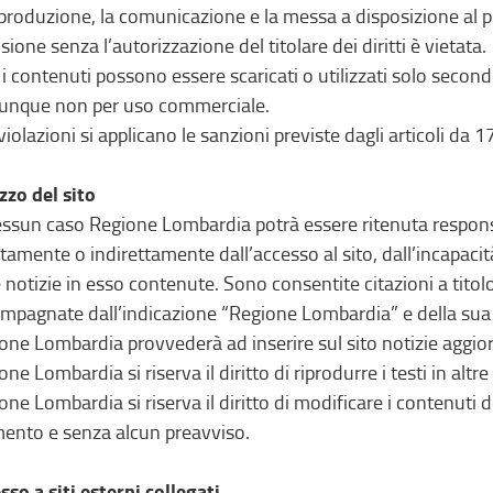
iproduzione, la comunicazione e la messa a disposizione al pubb
sione senza l’autorizzazione del titolare dei diritti è vietata.
i i contenuti possono essere scaricati o utilizzati solo secondo
nque non per uso commerciale.
 violazioni si applicano le sanzioni previste dagli articoli da 
izzo del sito
essun caso Regione Lombardia potrà essere ritenuta responsa
ttamente o indirettamente dall’accesso al sito, dall’incapacità 
e notizie in esso contenute. Sono consentite citazioni a tito
mpagnate dall’indicazione “Regione Lombardia” e della sua
one Lombardia provvederà ad inserire sul sito notizie aggio
ne Lombardia si riserva il diritto di riprodurre i testi in altre
one Lombardia si riserva il diritto di modificare i contenuti de
nto e senza alcun preavviso.
sso a siti esterni collegati