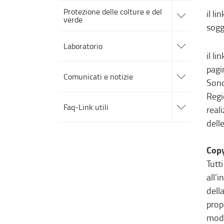
accedi
Protezione delle colture e del
alle
il l
verde
sotto
sogg
sezioni
accedi
alle
Laboratorio
sotto
il l
sezioni
accedi
pagi
alle
Comunicati e notizie
sotto
Sono
sezioni
Regi
accedi
alle
Faq-Link utili
real
sotto
sezioni
dell
Copy
Tutt
all’
dell
prop
moda