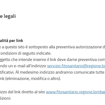
e legali
lità per link
ink a questo sito è sottoposto alla preventiva autorizzazione 
 condizioni di seguito indicate.
oggetto che intende inserire il link deve darne preventiva 
ando un e-mail all’indirizzo
servizio.fitosanitario@regione.l
tificativi. Al medesimo indirizzo andranno comunicate tutte l
link (eliminazione, modifica o altro).
lizzo del link diretto al sito
www.fitosanitario.regione.lombar
izioni: