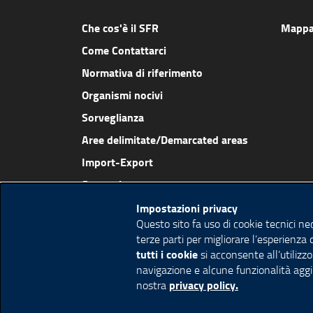
Che cos'è il SFR
Mappa 
Come Contattarci
Normativa di riferimento
Organismi nocivi
Sorveglianza
Aree delimitate/Demarcated areas
Import-Export
Sementi
Vivaismo e controlli
Impostazioni privacy
Questo sito fa uso di cookie tecnici ne
Protezione delle colture e del verde
terze parti per migliorare l’esperienza 
Laboratorio
tutti i cookie
si acconsente all’utilizzo
navigazione e alcune funzionalità aggi
Comunicati e notizie
privacy policy.
nostra
Faq-Link utili