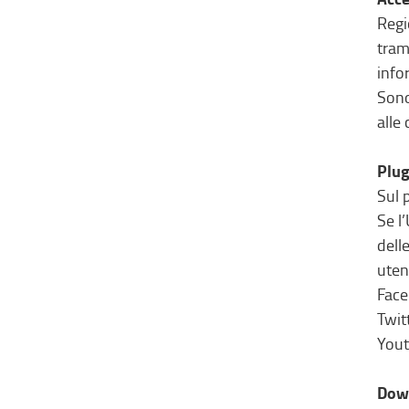
Regi
tram
info
Sono
alle 
Plug
Sul 
Se l
dell
uten
Fac
Twit
You
Dow