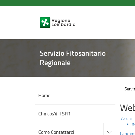
Note
Salta
al
legali
contenuto
principale
Servizio Fitosanitario
Regionale
Serviz
Home
Web
Che cos'è il SFR
Azioni
$
accedi
alle
Come Contattarci
Caricame
sotto