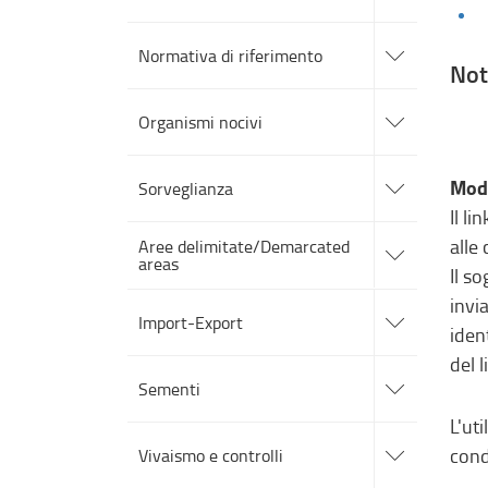
sezioni
accedi
alle
Normativa di riferimento
sotto
Not
sezioni
accedi
alle
Organismi nocivi
sotto
sezioni
accedi
alle
Moda
Sorveglianza
sotto
Il l
sezioni
accedi
alle
Aree delimitate/Demarcated
alle
areas
sotto
Il s
sezioni
accedi
invi
alle
Import-Export
sotto
iden
sezioni
del 
accedi
alle
Sementi
sotto
sezioni
L'uti
accedi
alle
cond
Vivaismo e controlli
sotto
sezioni