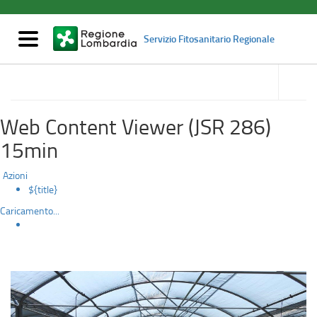
Registro
Salta
al
Ufficiale
contenuto
Mostra/nascondi
Servizio Fitosanitario Regionale
principale
navigazione
degli
accedi
alle
Vivaismo e controlli
Operatori
sotto
sezioni
Professionali
Web Content Viewer (JSR 286)
(RUOP)
15min
Azioni
${title}
Caricamento...