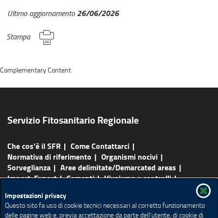
26/06/2026
Ultimo aggiornamento
Stampa
Complementary Content
Servizio Fitosanitario Regionale
Che cos'è il SFR
Come Contattarci
Normativa di riferimento
Organismi nocivi
Sorveglianza
Aree delimitate/Demarcated areas
Import-Export
Sementi
Vivaismo e controlli
Protezione delle colture e del verde
Laboratorio
Impostazioni privacy
Comunicati e notizie
Faq-Link utili
Questo sito fa uso di cookie tecnici necessari al corretto funzionamento
delle pagine web e, previa accettazione da parte dell’utente, di cookie di
Mappa del sito