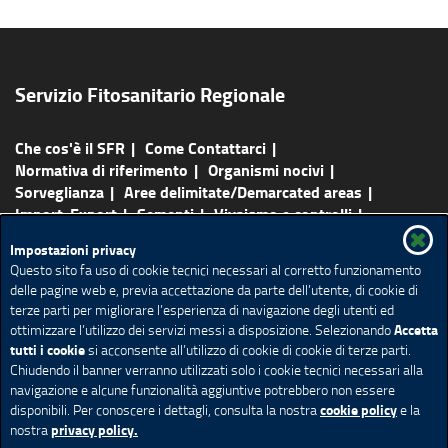
Servizio Fitosanitario Regionale
Che cos'è il SFR
Come Contattarci
Normativa di riferimento
Organismi nocivi
Sorveglianza
Aree delimitate/Demarcated areas
Import-Export
Sementi
Vivaismo e controlli
Protezione delle colture e del verde
Laboratorio
Impostazioni privacy
Comunicati e notizie
Faq-Link utili
Questo sito fa uso di cookie tecnici necessari al corretto funzionamento
delle pagine web e, previa accettazione da parte dell’utente, di cookie di
Mappa del sito
terze parti per migliorare l’esperienza di navigazione degli utenti ed
Accetta
ottimizzare l’utilizzo dei servizi messi a disposizione. Selezionando
Redazione e contatti
Privacy
Note legali
tutti i cookie
si acconsente all’utilizzo di cookie di cookie di terze parti.
Accessibilità
Cookie policy
Impostazione Cookie
Chiudendo il banner verranno utilizzati solo i cookie tecnici necessari alla
navigazione e alcune funzionalità aggiuntive potrebbero non essere
cookie policy
disponibili. Per conoscere i dettagli, consulta la nostra
e la
privacy policy.
nostra