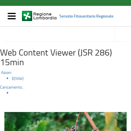
Certificazione
Salta
al
materiali
contenuto
Mostra/nascondi
Servizio Fitosanitario Regionale
principale
navigazione
di
accedi
alle
Vivaismo e controlli
moltiplicazione
sotto
sezioni
Web Content Viewer (JSR 286)
15min
Azioni
${title}
Caricamento...